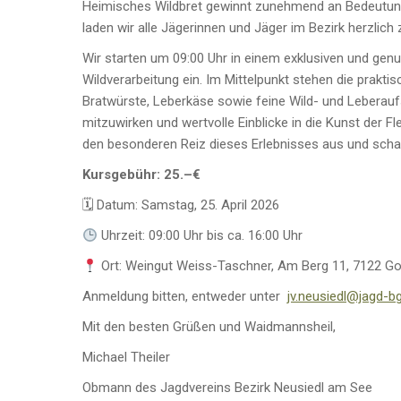
Heimisches Wildbret gewinnt zunehmend an Bedeutung
laden wir alle Jägerinnen und Jäger im Bezirk herzlich
Wir starten um 09:00 Uhr in einem exklusiven und ge
Wildverarbeitung ein. Im Mittelpunkt stehen die prakt
Bratwürste, Leberkäse sowie feine Wild- und Leberaufst
mitzuwirken und wertvolle Einblicke in die Kunst der
den besonderen Reiz dieses Erlebnisses aus und scha
Kursgebühr: 25.–€
🗓 Datum: Samstag, 25. April 2026
Uhrzeit: 09:00 Uhr bis ca. 16:00 Uhr
Ort: Weingut Weiss-Taschner, Am Berg 11, 7122 Go
Anmeldung bitten, entweder unter
jv.neusiedl@jagd-bg
Mit den besten Grüßen und Waidmannsheil,
Michael Theiler
Obmann des Jagdvereins Bezirk Neusiedl am See