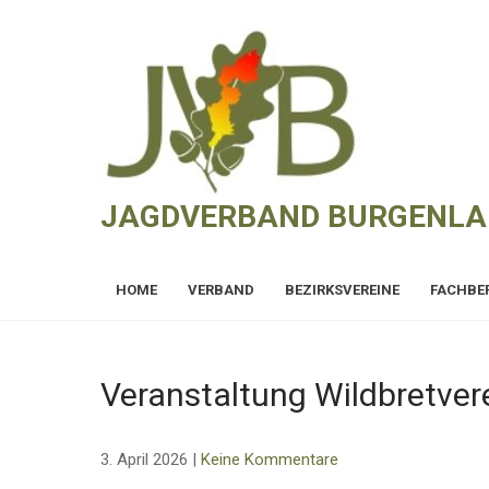
Skip
to
content
JAGDVERBAND BURGENL
HOME
VERBAND
BEZIRKSVEREINE
FACHBE
Veranstaltung Wildbretve
3. April 2026
|
Keine Kommentare