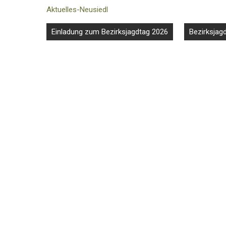
Aktuelles-Neusiedl
Beitragsnavigation
Einladung zum Bezirksjagdtag 2026
Bezirksjag