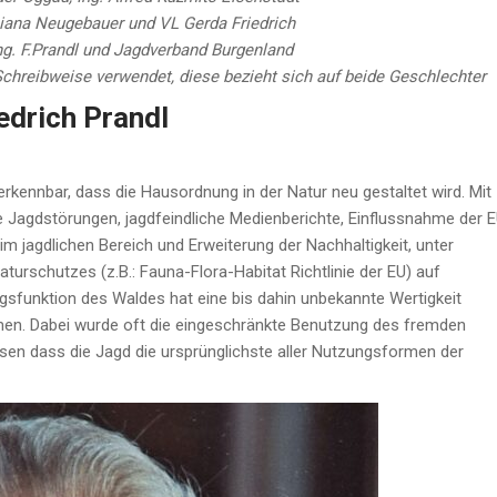
Diana Neugebauer und VL Gerda Friedrich
ng. F.Prandl und Jagdverband Burgenland
chreibweise verwendet, diese bezieht sich auf beide Geschlechter
edrich Prandl
rkennbar, dass die Hausordnung in der Natur neu gestaltet wird. Mit
e Jagdstörungen, jagdfeindliche Medienberichte, Einflussnahme der 
 im jagdlichen Bereich und Erweiterung der Nachhaltigkeit, unter
rschutzes (z.B.: Fauna-Flora-Habitat Richtlinie der EU) auf
gsfunktion des Waldes hat eine bis dahin unbekannte Wertigkeit
en. Dabei wurde oft die eingeschränkte Benutzung des fremden
n dass die Jagd die ursprünglichste aller Nutzungsformen der