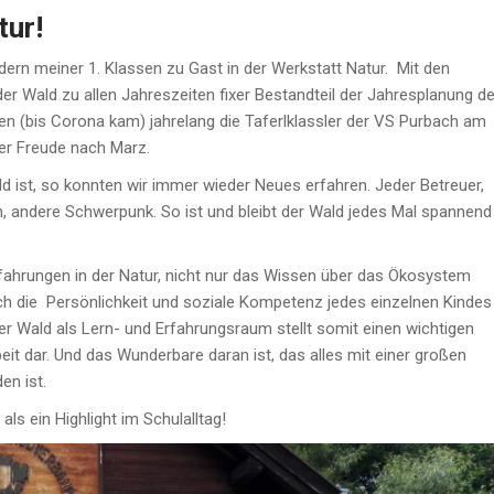
tur!
ern meiner 1. Klassen zu Gast in der Werkstatt Natur. Mit den
er Wald zu allen Jahreszeiten fixer Bestandteil der Jahresplanung de
hren (bis Corona kam) jahrelang die Taferlklassler der VS Purbach am
ler Freude nach Marz.
 ist, so konnten wir immer wieder Neues erfahren. Jeder Betreuer,
, andere Schwerpunk. So ist und bleibt der Wald jedes Mal spannend
rfahrungen in der Natur, nicht nur das Wissen über das Ökosystem
uch die Persönlichkeit und soziale Kompetenz jedes einzelnen Kindes
Der Wald als Lern- und Erfahrungsraum stellt somit einen wichtigen
eit dar. Und das Wunderbare daran ist, das alles mit einer großen
en ist.
s ein Highlight im Schulalltag!