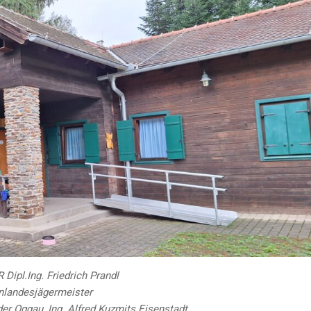
 Dipl.Ing. Friedrich Prandl
nlandesjägermeister
der Oggau, Ing. Alfred Kuzmits Eisenstadt