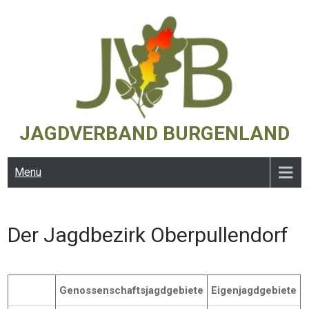
Skip
to
content
JAGDVERBAND BURGENLAND
Menu
Der Jagdbezirk Oberpullendorf
Genossenschaftsjagdgebiete
Eigenjagdgebiete