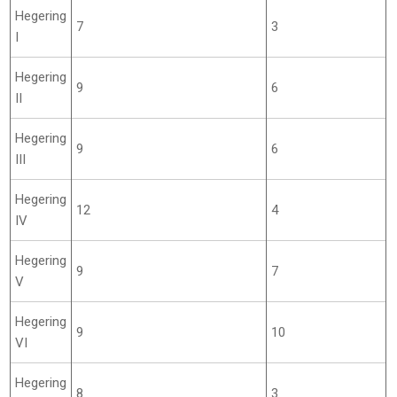
Hegering
7
3
I
Hegering
9
6
II
Hegering
9
6
III
Hegering
12
4
IV
Hegering
9
7
V
Hegering
9
10
VI
Hegering
8
3