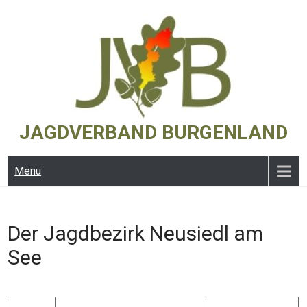
Skip
to
content
JAGDVERBAND BURGENLAND
Menu
Der Jagdbezirk Neusiedl am
See