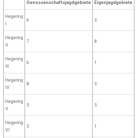
Genossenschaftsjagdgebiete
Eigenjagdgebiete
Hegering
6
3
I
Hegering
7
8
II
Hegering
6
1
III
Hegering
8
3
IV
Hegering
5
5
V
Hegering
5
1
VI