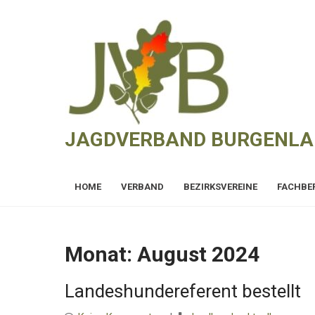
Skip
to
content
JAGDVERBAND BURGENL
HOME
VERBAND
BEZIRKSVEREINE
FACHBE
Monat:
August 2024
Landeshundereferent bestellt