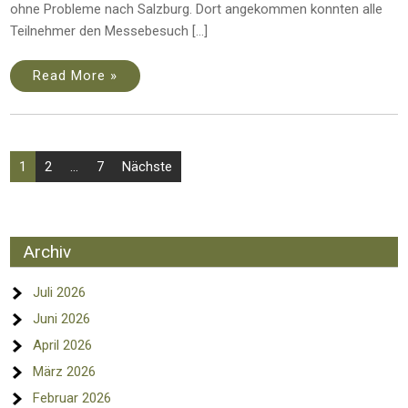
ohne Probleme nach Salzburg. Dort angekommen konnten alle
Teilnehmer den Messebesuch […]
Read More »
Seitennummerierung
1
2
…
7
Nächste
der
Beiträge
Archiv
Juli 2026
Juni 2026
April 2026
März 2026
Februar 2026